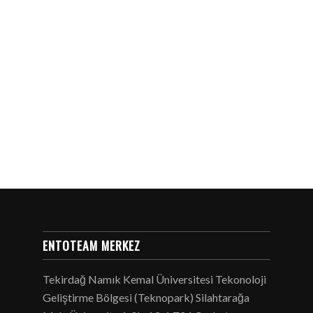
İLK
ETİKET
ĞAZA AÇILIŞI
ENTOTEAM MERKEZ
Tekirdağ Namık Kemal Üniversitesi Tekonoloji
Geliştirme Bölgesi (Teknopark) Silahtarağa