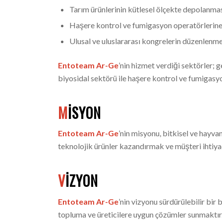
Tarım ürünlerinin kütlesel ölçekte depolanmas
Haşere kontrol ve fumigasyon operatörlerine, 
Ulusal ve uluslararası kongrelerin düzenlenmes
Entoteam Ar-Ge
’nin hizmet verdiği sektörler; 
biyosidal sektörü ile haşere kontrol ve fumigasy
M
İSYON
Entoteam Ar-Ge
’nin misyonu, bitkisel ve hayva
teknolojik ürünler kazandırmak ve müşteri ihtiya
V
İZYON
Entoteam Ar-Ge
’nin vizyonu sürdürülebilir bir 
topluma ve üreticilere uygun çözümler sunmaktır