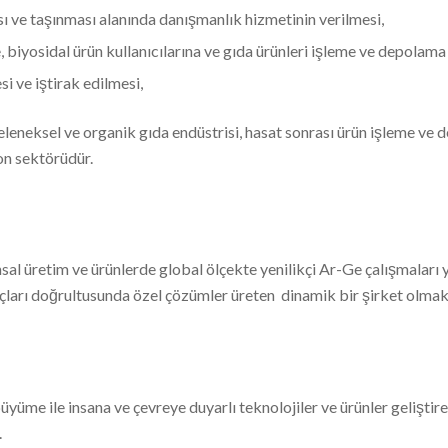
ı ve taşınması alanında danışmanlık hizmetinin verilmesi,
biyosidal ürün kullanıcılarına ve gıda ürünleri işleme ve depolama 
i ve iştirak edilmesi,
geleneksel ve organik gıda endüstrisi, hasat sonrası ürün işleme ve 
on sektörüdür.
nsal üretim ve ürünlerde global ölçekte yenilikçi Ar-Ge çalışmaları 
çları doğrultusunda özel çözümler üreten dinamik bir şirket olmakt
büyüme ile insana ve çevreye duyarlı teknolojiler ve ürünler geliştir
.