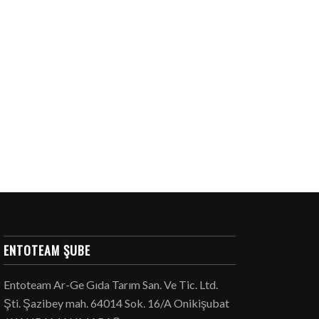
ENTOTEAM ŞUBE
Entoteam Ar-Ge Gıda Tarım San. Ve Tic. Ltd.
Şti. Şazibey mah. 64014 Sok. 16/A Onikişubat