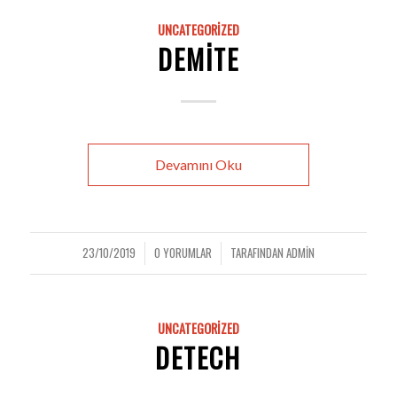
UNCATEGORIZED
DEMITE
Devamını Oku
23/10/2019
0 YORUMLAR
TARAFINDAN
ADMIN
/
/
UNCATEGORIZED
DETECH