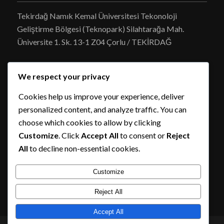
Tekirdağ Namık Kemal Üniversitesi Tekonoloji
Geliştirme Bölgesi (Teknopark) Silahtarağa Mah.
Üniversite 1. Sk. 13-1 Z04 Çorlu / TEKİRDAĞ
We respect your privacy
Cookies help us improve your experience, deliver
personalized content, and analyze traffic. You can
ENTOTEAM ŞUBE
choose which cookies to allow by clicking
Customize
. Click
Accept All
to consent or
Reject
Entoteam Ar-Ge Gıda Tarım San. Ve Tic. Ltd. Şti.
All
to decline non-essential cookies.
Şazibey mah. 64014 Sok. 16/A Onikişubat /
KAHRAMANMARAŞ
Customize
Reject All
Accept All