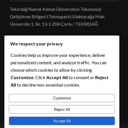
Tekirdağ Namık Kemal Üniversitesi Tekonoloji
Geliştirme Bölgesi (Teknopark) Silahtarağa Mah.
Üniversite 1. Sk. 13-1 Z04 Çorlu / TEKİRDAĞ
We respect your privacy
Cookies help us improve your experience, deliver
personalized content, and analyze traffic. You can
ENTOTEAM ŞUBE
choose which cookies to allow by clicking
Customize
. Click
Accept All
to consent or
Reject
Entoteam Ar-Ge Gıda Tarım San. Ve Tic. Ltd. Şti.
All
to decline non-essential cookies.
Şazibey mah. 64014 Sok. 16/A Onikişubat /
KAHRAMANMARAŞ
Customize
Reject All
Accept All