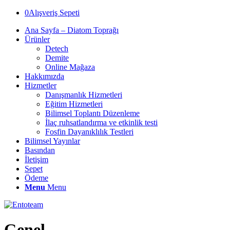
0
Alışveriş Sepeti
Ana Sayfa – Diatom Toprağı
Ürünler
Detech
Demite
Online Mağaza
Hakkımızda
Hizmetler
Danışmanlık Hizmetleri
Eğitim Hizmetleri
Bilimsel Toplantı Düzenleme
İlaç ruhsatlandırma ve etkinlik testi
Fosfin Dayanıklılık Testleri
Bilimsel Yayınlar
Basından
İletişim
Sepet
Ödeme
Menu
Menu
Genel