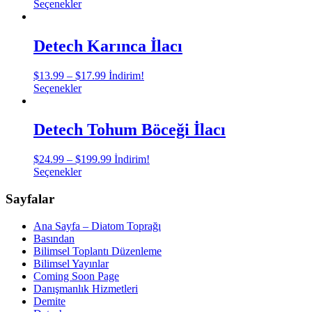
Bu
aralığı:
Seçenekler
ürünün
$14.99
birden
-
fazla
$29.99
Detech Karınca İlacı
varyasyonu
var.
Fiyat
$
13.99
–
$
17.99
İndirim!
Seçenekler
Bu
aralığı:
Seçenekler
ürün
ürünün
$13.99
sayfasından
birden
-
seçilebilir
fazla
$17.99
Detech Tohum Böceği İlacı
varyasyonu
var.
Fiyat
$
24.99
–
$
199.99
İndirim!
Seçenekler
Bu
aralığı:
Seçenekler
ürün
ürünün
$24.99
sayfasından
birden
-
Sayfalar
seçilebilir
fazla
$199.99
varyasyonu
Ana Sayfa – Diatom Toprağı
var.
Basından
Seçenekler
Bilimsel Toplantı Düzenleme
ürün
Bilimsel Yayınlar
sayfasından
Coming Soon Page
seçilebilir
Danışmanlık Hizmetleri
Demite