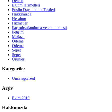
Detech
Eğitim Hizmetleri
Fosfin Dayanıklılık Testleri
Hakkımızda
Hesabım
Hizmetler
İlaç ruhsatlandırma ve etkinlik testi
İletişim
Mağaza
Ödeme
Ödeme
Sepet
Sepet
Ürünler
Kategoriler
Uncategorized
Arşiv
Ekim 2019
Hakkımızda