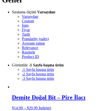
Sıralama ölçütü
Varsayılan
Varsayılan
Custom
İsim
Fiyat
Tarih
Popularity (sales)
Average rating
Relevance
Rastgele
Product ID
Görüntüle
-1 Sayfa başına ürün
-1 Sayfa başına ürün
-2 Sayfa başına ürün
-3 Sayfa başına ürün
Demite Doğal Bit – Pire İlacı
Fiyat
$
14.99
–
$
29.99
İndirim!